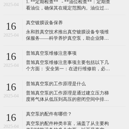
​1. **定期检查** - **油位检查**：定期查
2025-04
看油位，确保其在规定范围内。油位过低
会导致润滑不足，过高则可能引发过热。
- **油质检查**：定期检查油的颜色和清洁
真空镀膜设备保养
16
度，若油变黑或含有杂质，需及时更换。
​永和胜真空技术推出真空镀膜设备专项维
### 2. **更换真空泵油**
2025-04
保服务——科学养护真空泵，助企业降本
增效（2025年2月10日，广东东莞）随着真
空镀膜技术在高精密制造、光学镀膜、耐
普旭真空泵维修注意事项
16
磨涂层等领域的广泛应用，设备核心部件
普旭真空泵维修注意事项‌主要包括以下几
真空泵的稳定运行成为企业关注的重点。
2025-04
个方面： ‌安全第一‌：在进行维修前，必须
永和胜真空技术有限责任公司凭借20年行
关闭普旭真空泵的电源，并确保泵内部的
业经验，正式推出真空镀膜机真空泵专项
压力已经降至安全范围。在维修过程中，
普旭真空泵的工作原理是什么
16
穿戴好防护用具，避免发生意外伤害。 ‌细
普旭真空泵的工作原理是通过建立压力梯
节至上‌：在维修过程中，需要仔细观察每
2025-04
度将气体从低压到高压的密闭空间中排
一个部件的工作情况，查找问题的根源。
除，并将其通入到出口或其他处理系统‌。
在更换部件时，选择合适的配
普旭真空泵通常由排气部分、抽气部分和
真空泵的配件有哪些？
16
驱动部分组成，其工作原理基于机械力，
真空泵的配件种类丰富，涵盖了从主要构
通过机械运动将气体抽出密闭空间。 普旭
2025-04