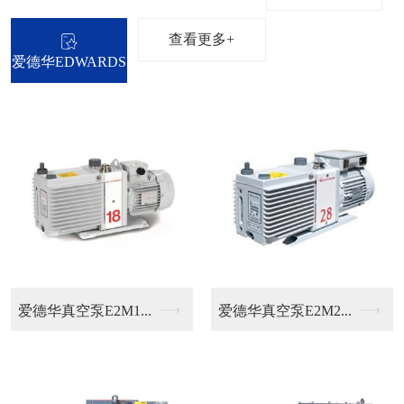
查看更多+
爱德华EDWARDS
M2...
普旭排气滤芯
普旭油过滤器