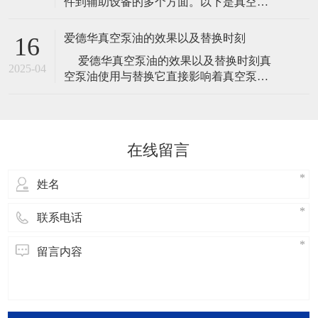
件到辅助设备的多个方面。以下是真空泵
真空泵在应用中具有广泛的使用场景，包
常见的一些主要配件： 泵体：真空泵的核
括冶金、机械、军工和电子等领域。其工
心部件，通过压缩和抽气，使气体排出系
作压
爱德华真空泵油的效果以及替换时刻
16
统。 叶轮：用于加速气体的流动速度，增
​ 爱德华真空泵油的效果以及替换时刻真
大抽气速度，提高真空泵的工作效率。 导
2025-04
空泵油使用与替换它直接影响着真空泵的
叶：用于引导气体流动的方向，使气体流
使用寿命，是真空泵保养得一个重要步
动更加顺畅，减少能耗。 泵壳：
骤，但是一般厂家给出的替换时刻都是比
较笼统的时刻，下面小编给我们介绍关于
爱德华真空泵油的效果以及替换时刻的内
在线留言
容，欢迎阅读！爱德华真空泵油的效
果： 说起真