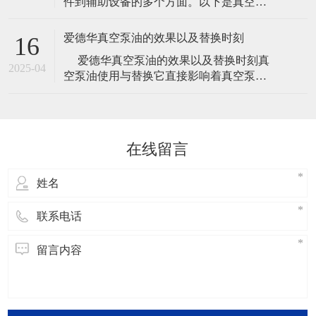
件到辅助设备的多个方面。以下是真空泵
真空泵在应用中具有广泛的使用场景，包
常见的一些主要配件： 泵体：真空泵的核
括冶金、机械、军工和电子等领域。其工
心部件，通过压缩和抽气，使气体排出系
作压
爱德华真空泵油的效果以及替换时刻
16
统。 叶轮：用于加速气体的流动速度，增
​ 爱德华真空泵油的效果以及替换时刻真
大抽气速度，提高真空泵的工作效率。 导
2025-04
空泵油使用与替换它直接影响着真空泵的
叶：用于引导气体流动的方向，使气体流
使用寿命，是真空泵保养得一个重要步
动更加顺畅，减少能耗。 泵壳：
骤，但是一般厂家给出的替换时刻都是比
较笼统的时刻，下面小编给我们介绍关于
爱德华真空泵油的效果以及替换时刻的内
在线留言
容，欢迎阅读！爱德华真空泵油的效
果： 说起真