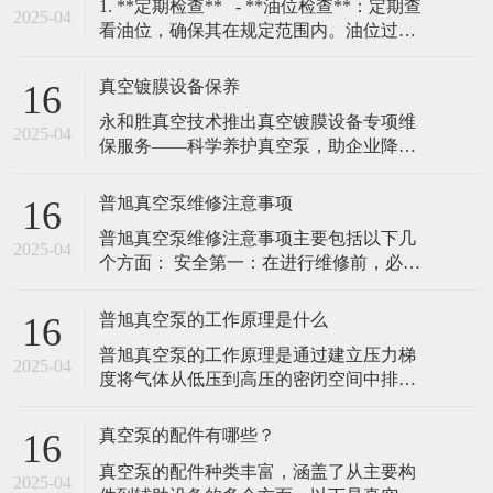
​1. **定期检查** - **油位检查**：定期查
2025-04
看油位，确保其在规定范围内。油位过低
会导致润滑不足，过高则可能引发过热。
- **油质检查**：定期检查油的颜色和清洁
真空镀膜设备保养
16
度，若油变黑或含有杂质，需及时更换。
​永和胜真空技术推出真空镀膜设备专项维
### 2. **更换真空泵油**
2025-04
保服务——科学养护真空泵，助企业降本
增效（2025年2月10日，广东东莞）随着真
空镀膜技术在高精密制造、光学镀膜、耐
普旭真空泵维修注意事项
16
磨涂层等领域的广泛应用，设备核心部件
普旭真空泵维修注意事项‌主要包括以下几
真空泵的稳定运行成为企业关注的重点。
2025-04
个方面： ‌安全第一‌：在进行维修前，必须
永和胜真空技术有限责任公司凭借20年行
关闭普旭真空泵的电源，并确保泵内部的
业经验，正式推出真空镀膜机真空泵专项
压力已经降至安全范围。在维修过程中，
普旭真空泵的工作原理是什么
16
穿戴好防护用具，避免发生意外伤害。 ‌细
普旭真空泵的工作原理是通过建立压力梯
节至上‌：在维修过程中，需要仔细观察每
2025-04
度将气体从低压到高压的密闭空间中排
一个部件的工作情况，查找问题的根源。
除，并将其通入到出口或其他处理系统‌。
在更换部件时，选择合适的配
普旭真空泵通常由排气部分、抽气部分和
真空泵的配件有哪些？
16
驱动部分组成，其工作原理基于机械力，
真空泵的配件种类丰富，涵盖了从主要构
通过机械运动将气体抽出密闭空间。 普旭
2025-04