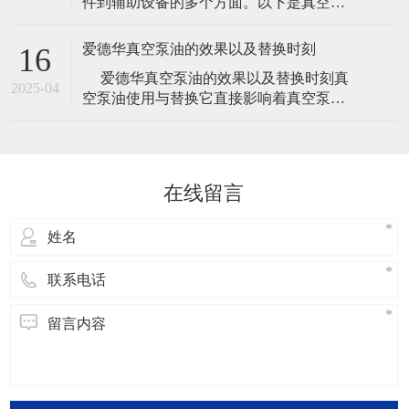
件到辅助设备的多个方面。以下是真空泵
真空泵在应用中具有广泛的使用场景，包
常见的一些主要配件： 泵体：真空泵的核
括冶金、机械、军工和电子等领域。其工
心部件，通过压缩和抽气，使气体排出系
作压
爱德华真空泵油的效果以及替换时刻
16
统。 叶轮：用于加速气体的流动速度，增
​ 爱德华真空泵油的效果以及替换时刻真
大抽气速度，提高真空泵的工作效率。 导
2025-04
空泵油使用与替换它直接影响着真空泵的
叶：用于引导气体流动的方向，使气体流
使用寿命，是真空泵保养得一个重要步
动更加顺畅，减少能耗。 泵壳：
骤，但是一般厂家给出的替换时刻都是比
较笼统的时刻，下面小编给我们介绍关于
爱德华真空泵油的效果以及替换时刻的内
在线留言
容，欢迎阅读！爱德华真空泵油的效
果： 说起真