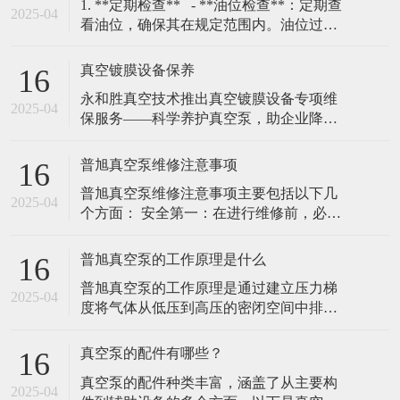
​1. **定期检查** - **油位检查**：定期查
2025-04
看油位，确保其在规定范围内。油位过低
会导致润滑不足，过高则可能引发过热。
- **油质检查**：定期检查油的颜色和清洁
真空镀膜设备保养
16
度，若油变黑或含有杂质，需及时更换。
​永和胜真空技术推出真空镀膜设备专项维
### 2. **更换真空泵油**
2025-04
保服务——科学养护真空泵，助企业降本
增效（2025年2月10日，广东东莞）随着真
空镀膜技术在高精密制造、光学镀膜、耐
普旭真空泵维修注意事项
16
磨涂层等领域的广泛应用，设备核心部件
普旭真空泵维修注意事项‌主要包括以下几
真空泵的稳定运行成为企业关注的重点。
2025-04
个方面： ‌安全第一‌：在进行维修前，必须
永和胜真空技术有限责任公司凭借20年行
关闭普旭真空泵的电源，并确保泵内部的
业经验，正式推出真空镀膜机真空泵专项
压力已经降至安全范围。在维修过程中，
普旭真空泵的工作原理是什么
16
穿戴好防护用具，避免发生意外伤害。 ‌细
普旭真空泵的工作原理是通过建立压力梯
节至上‌：在维修过程中，需要仔细观察每
2025-04
度将气体从低压到高压的密闭空间中排
一个部件的工作情况，查找问题的根源。
除，并将其通入到出口或其他处理系统‌。
在更换部件时，选择合适的配
普旭真空泵通常由排气部分、抽气部分和
真空泵的配件有哪些？
16
驱动部分组成，其工作原理基于机械力，
真空泵的配件种类丰富，涵盖了从主要构
通过机械运动将气体抽出密闭空间。 普旭
2025-04