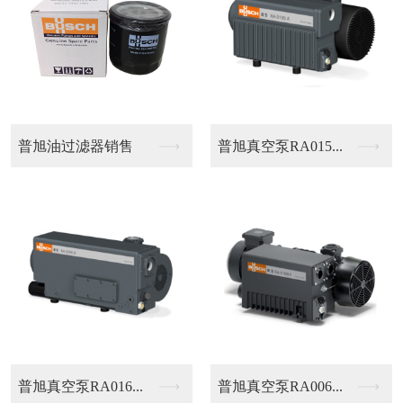
泵RA015...
莱宝排气滤芯
双级泵排
泵RA006...
单级旋片泵SV16B
单级旋片泵