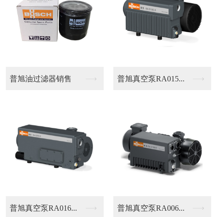
莱宝排气滤芯
双级泵排气总成
单级旋片泵SV16B
单级旋片泵SV10B