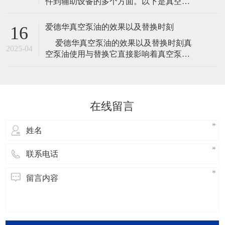
件到辅助设备的多个方面。以下是真空泵
真空泵在应用中具有广泛的使用场景，包
常见的一些主要配件： 泵体：真空泵的核
括冶金、机械、军工和电子等领域。其工
心部件，通过压缩和抽气，使气体排出系
作压
爱德华真空泵油的效果以及替换时刻
16
统。 叶轮：用于加速气体的流动速度，增
​ 爱德华真空泵油的效果以及替换时刻真
大抽气速度，提高真空泵的工作效率。 导
2025-04
空泵油使用与替换它直接影响着真空泵的
叶：用于引导气体流动的方向，使气体流
使用寿命，是真空泵保养得一个重要步
动更加顺畅，减少能耗。 泵壳：
骤，但是一般厂家给出的替换时刻都是比
较笼统的时刻，下面小编给我们介绍关于
爱德华真空泵油的效果以及替换时刻的内
在线留言
容，欢迎阅读！爱德华真空泵油的效
果： 说起真