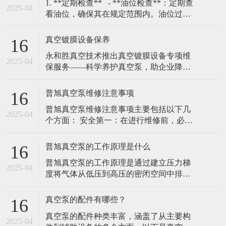
​1. **定期检查** - **油位检查**：定期查
2025-04
看油位，确保其在规定范围内。油位过低
会导致润滑不足，过高则可能引发过热。
- **油质检查**：定期检查油的颜色和清洁
真空镀膜设备保养
16
度，若油变黑或含有杂质，需及时更换。
​永和胜真空技术推出真空镀膜设备专项维
### 2. **更换真空泵油**
2025-04
保服务——科学养护真空泵，助企业降本
增效（2025年2月10日，广东东莞）随着真
空镀膜技术在高精密制造、光学镀膜、耐
普旭真空泵维修注意事项
16
磨涂层等领域的广泛应用，设备核心部件
普旭真空泵维修注意事项‌主要包括以下几
真空泵的稳定运行成为企业关注的重点。
2025-04
个方面： ‌安全第一‌：在进行维修前，必须
永和胜真空技术有限责任公司凭借20年行
关闭普旭真空泵的电源，并确保泵内部的
业经验，正式推出真空镀膜机真空泵专项
压力已经降至安全范围。在维修过程中，
普旭真空泵的工作原理是什么
16
穿戴好防护用具，避免发生意外伤害。 ‌细
普旭真空泵的工作原理是通过建立压力梯
节至上‌：在维修过程中，需要仔细观察每
2025-04
度将气体从低压到高压的密闭空间中排
一个部件的工作情况，查找问题的根源。
除，并将其通入到出口或其他处理系统‌。
在更换部件时，选择合适的配
普旭真空泵通常由排气部分、抽气部分和
真空泵的配件有哪些？
16
驱动部分组成，其工作原理基于机械力，
真空泵的配件种类丰富，涵盖了从主要构
通过机械运动将气体抽出密闭空间。 普旭
2025-04