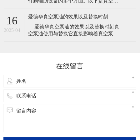
件到辅助设备的多个方面。以下是真空泵
真空泵在应用中具有广泛的使用场景，包
常见的一些主要配件： 泵体：真空泵的核
括冶金、机械、军工和电子等领域。其工
心部件，通过压缩和抽气，使气体排出系
作压
爱德华真空泵油的效果以及替换时刻
16
统。 叶轮：用于加速气体的流动速度，增
​ 爱德华真空泵油的效果以及替换时刻真
大抽气速度，提高真空泵的工作效率。 导
2025-04
空泵油使用与替换它直接影响着真空泵的
叶：用于引导气体流动的方向，使气体流
使用寿命，是真空泵保养得一个重要步
动更加顺畅，减少能耗。 泵壳：
骤，但是一般厂家给出的替换时刻都是比
较笼统的时刻，下面小编给我们介绍关于
爱德华真空泵油的效果以及替换时刻的内
在线留言
容，欢迎阅读！爱德华真空泵油的效
果： 说起真