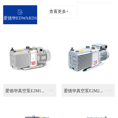
查看更多+
爱德华EDWARDS
.
普旭排气滤芯
普旭油过滤器