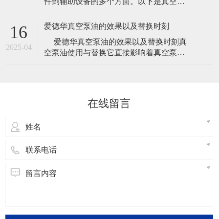
件到辅助设备的多个方面。以下是真空泵
真空泵在应用中具有广泛的使用场景，包
常见的一些主要配件： 泵体：真空泵的核
括冶金、机械、军工和电子等领域。其工
心部件，通过压缩和抽气，使气体排出系
作压
爱德华真空泵油的效果以及替换时刻
16
统。 叶轮：用于加速气体的流动速度，增
​ 爱德华真空泵油的效果以及替换时刻真
大抽气速度，提高真空泵的工作效率。 导
2025-04
空泵油使用与替换它直接影响着真空泵的
叶：用于引导气体流动的方向，使气体流
使用寿命，是真空泵保养得一个重要步
动更加顺畅，减少能耗。 泵壳：
骤，但是一般厂家给出的替换时刻都是比
较笼统的时刻，下面小编给我们介绍关于
爱德华真空泵油的效果以及替换时刻的内
在线留言
容，欢迎阅读！爱德华真空泵油的效
果： 说起真