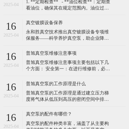
​1. **定期检查** - **油位检查**：定期查
2025-04
看油位，确保其在规定范围内。油位过低
会导致润滑不足，过高则可能引发过热。
- **油质检查**：定期检查油的颜色和清洁
真空镀膜设备保养
16
度，若油变黑或含有杂质，需及时更换。
​永和胜真空技术推出真空镀膜设备专项维
### 2. **更换真空泵油**
2025-04
保服务——科学养护真空泵，助企业降本
增效（2025年2月10日，广东东莞）随着真
空镀膜技术在高精密制造、光学镀膜、耐
普旭真空泵维修注意事项
16
磨涂层等领域的广泛应用，设备核心部件
普旭真空泵维修注意事项‌主要包括以下几
真空泵的稳定运行成为企业关注的重点。
2025-04
个方面： ‌安全第一‌：在进行维修前，必须
永和胜真空技术有限责任公司凭借20年行
关闭普旭真空泵的电源，并确保泵内部的
业经验，正式推出真空镀膜机真空泵专项
压力已经降至安全范围。在维修过程中，
普旭真空泵的工作原理是什么
16
穿戴好防护用具，避免发生意外伤害。 ‌细
普旭真空泵的工作原理是通过建立压力梯
节至上‌：在维修过程中，需要仔细观察每
2025-04
度将气体从低压到高压的密闭空间中排
一个部件的工作情况，查找问题的根源。
除，并将其通入到出口或其他处理系统‌。
在更换部件时，选择合适的配
普旭真空泵通常由排气部分、抽气部分和
真空泵的配件有哪些？
16
驱动部分组成，其工作原理基于机械力，
真空泵的配件种类丰富，涵盖了从主要构
通过机械运动将气体抽出密闭空间。 普旭
2025-04