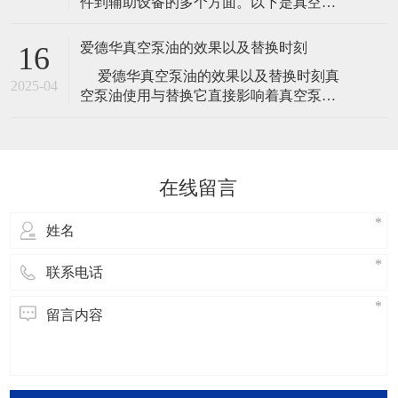
件到辅助设备的多个方面。以下是真空泵
真空泵在应用中具有广泛的使用场景，包
常见的一些主要配件： 泵体：真空泵的核
括冶金、机械、军工和电子等领域。其工
心部件，通过压缩和抽气，使气体排出系
作压
爱德华真空泵油的效果以及替换时刻
16
统。 叶轮：用于加速气体的流动速度，增
​ 爱德华真空泵油的效果以及替换时刻真
大抽气速度，提高真空泵的工作效率。 导
2025-04
空泵油使用与替换它直接影响着真空泵的
叶：用于引导气体流动的方向，使气体流
使用寿命，是真空泵保养得一个重要步
动更加顺畅，减少能耗。 泵壳：
骤，但是一般厂家给出的替换时刻都是比
较笼统的时刻，下面小编给我们介绍关于
爱德华真空泵油的效果以及替换时刻的内
在线留言
容，欢迎阅读！爱德华真空泵油的效
果： 说起真