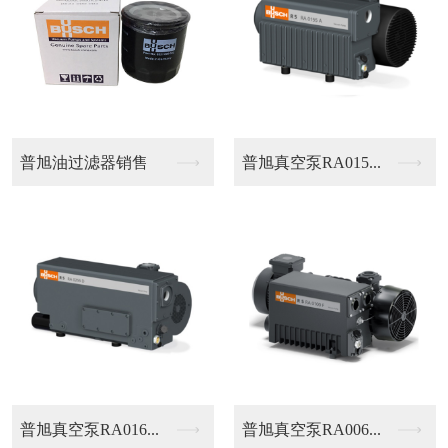
..
莱宝排气滤芯
双级泵排气总成
..
单级旋片泵SV16B
单级旋片泵SV10B