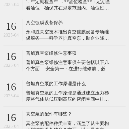
​1. **定期检查** - **油位检查**：定期查
2025-04
看油位，确保其在规定范围内。油位过低
会导致润滑不足，过高则可能引发过热。
- **油质检查**：定期检查油的颜色和清洁
真空镀膜设备保养
16
度，若油变黑或含有杂质，需及时更换。
​永和胜真空技术推出真空镀膜设备专项维
### 2. **更换真空泵油**
2025-04
保服务——科学养护真空泵，助企业降本
增效（2025年2月10日，广东东莞）随着真
空镀膜技术在高精密制造、光学镀膜、耐
普旭真空泵维修注意事项
16
磨涂层等领域的广泛应用，设备核心部件
普旭真空泵维修注意事项‌主要包括以下几
真空泵的稳定运行成为企业关注的重点。
2025-04
个方面： ‌安全第一‌：在进行维修前，必须
永和胜真空技术有限责任公司凭借20年行
关闭普旭真空泵的电源，并确保泵内部的
业经验，正式推出真空镀膜机真空泵专项
压力已经降至安全范围。在维修过程中，
普旭真空泵的工作原理是什么
16
穿戴好防护用具，避免发生意外伤害。 ‌细
普旭真空泵的工作原理是通过建立压力梯
节至上‌：在维修过程中，需要仔细观察每
2025-04
度将气体从低压到高压的密闭空间中排
一个部件的工作情况，查找问题的根源。
除，并将其通入到出口或其他处理系统‌。
在更换部件时，选择合适的配
普旭真空泵通常由排气部分、抽气部分和
真空泵的配件有哪些？
16
驱动部分组成，其工作原理基于机械力，
真空泵的配件种类丰富，涵盖了从主要构
通过机械运动将气体抽出密闭空间。 普旭
2025-04