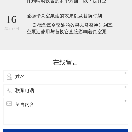
件到辅助设备的多个方面。以下是真空泵
真空泵在应用中具有广泛的使用场景，包
常见的一些主要配件： 泵体：真空泵的核
括冶金、机械、军工和电子等领域。其工
心部件，通过压缩和抽气，使气体排出系
作压
爱德华真空泵油的效果以及替换时刻
16
统。 叶轮：用于加速气体的流动速度，增
​ 爱德华真空泵油的效果以及替换时刻真
大抽气速度，提高真空泵的工作效率。 导
2025-04
空泵油使用与替换它直接影响着真空泵的
叶：用于引导气体流动的方向，使气体流
使用寿命，是真空泵保养得一个重要步
动更加顺畅，减少能耗。 泵壳：
骤，但是一般厂家给出的替换时刻都是比
较笼统的时刻，下面小编给我们介绍关于
爱德华真空泵油的效果以及替换时刻的内
在线留言
容，欢迎阅读！爱德华真空泵油的效
果： 说起真