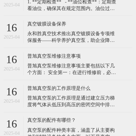
​1. **定期检查** - **油位检查**：定期查
2025-04
看油位，确保其在规定范围内。油位过低
会导致润滑不足，过高则可能引发过热。
- **油质检查**：定期检查油的颜色和清洁
真空镀膜设备保养
16
度，若油变黑或含有杂质，需及时更换。
​永和胜真空技术推出真空镀膜设备专项维
### 2. **更换真空泵油**
2025-04
保服务——科学养护真空泵，助企业降本
增效（2025年2月10日，广东东莞）随着真
空镀膜技术在高精密制造、光学镀膜、耐
普旭真空泵维修注意事项
16
磨涂层等领域的广泛应用，设备核心部件
普旭真空泵维修注意事项‌主要包括以下几
真空泵的稳定运行成为企业关注的重点。
2025-04
个方面： ‌安全第一‌：在进行维修前，必须
永和胜真空技术有限责任公司凭借20年行
关闭普旭真空泵的电源，并确保泵内部的
业经验，正式推出真空镀膜机真空泵专项
压力已经降至安全范围。在维修过程中，
普旭真空泵的工作原理是什么
16
穿戴好防护用具，避免发生意外伤害。 ‌细
普旭真空泵的工作原理是通过建立压力梯
节至上‌：在维修过程中，需要仔细观察每
2025-04
度将气体从低压到高压的密闭空间中排
一个部件的工作情况，查找问题的根源。
除，并将其通入到出口或其他处理系统‌。
在更换部件时，选择合适的配
普旭真空泵通常由排气部分、抽气部分和
真空泵的配件有哪些？
16
驱动部分组成，其工作原理基于机械力，
真空泵的配件种类丰富，涵盖了从主要构
通过机械运动将气体抽出密闭空间。 普旭
2025-04