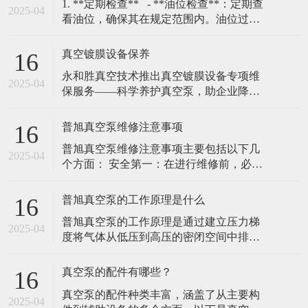
​1. **定期检查** - **油位检查**：定期查
2025-04
看油位，确保其在规定范围内。油位过低
会导致润滑不足，过高则可能引发过热。
- **油质检查**：定期检查油的颜色和清洁
真空镀膜设备保养
16
度，若油变黑或含有杂质，需及时更换。
​永和胜真空技术推出真空镀膜设备专项维
### 2. **更换真空泵油**
2025-04
保服务——科学养护真空泵，助企业降本
增效（2025年2月10日，广东东莞）随着真
空镀膜技术在高精密制造、光学镀膜、耐
普旭真空泵维修注意事项
16
磨涂层等领域的广泛应用，设备核心部件
普旭真空泵维修注意事项‌主要包括以下几
真空泵的稳定运行成为企业关注的重点。
2025-04
个方面： ‌安全第一‌：在进行维修前，必须
永和胜真空技术有限责任公司凭借20年行
关闭普旭真空泵的电源，并确保泵内部的
业经验，正式推出真空镀膜机真空泵专项
压力已经降至安全范围。在维修过程中，
普旭真空泵的工作原理是什么
16
穿戴好防护用具，避免发生意外伤害。 ‌细
普旭真空泵的工作原理是通过建立压力梯
节至上‌：在维修过程中，需要仔细观察每
2025-04
度将气体从低压到高压的密闭空间中排
一个部件的工作情况，查找问题的根源。
除，并将其通入到出口或其他处理系统‌。
在更换部件时，选择合适的配
普旭真空泵通常由排气部分、抽气部分和
真空泵的配件有哪些？
16
驱动部分组成，其工作原理基于机械力，
真空泵的配件种类丰富，涵盖了从主要构
通过机械运动将气体抽出密闭空间。 普旭
2025-04